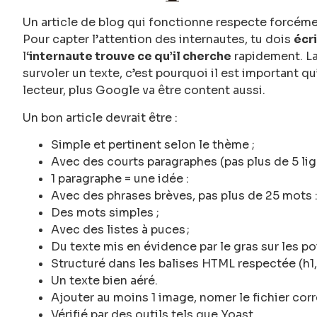
Un article de blog qui fonctionne respecte forcémen
Pour capter l’attention des internautes, tu dois
écri
l
‘internaute trouve ce qu’il cherche
rapidement. La
survoler un texte, c’est pourquoi il est important qu’
lecteur, plus Google va être content aussi.
Un bon article devrait être :
Simple et pertinent selon le thème ;
Avec des courts paragraphes (pas plus de 5 lig
1 paragraphe = une idée :
Avec des phrases brèves, pas plus de 25 mots 
Des mots simples ;
Avec des listes à puces ;
Du texte mis en évidence par le gras sur les p
Structuré dans les balises HTML respectée (h1, 
Un texte bien aéré.
Ajouter au moins 1 image, nomer le fichier cor
Vérifié par des outils tels que Yoast