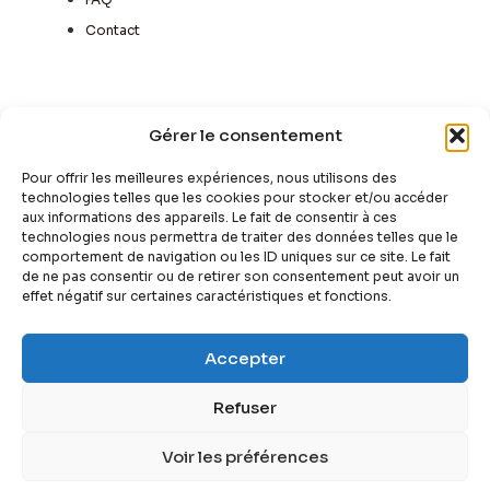
Contact
Newsletter
Gérer le consentement
La newsletter n'est pas encore active mais vous
pouvez toujours vous y inscire.
Pour offrir les meilleures expériences, nous utilisons des
technologies telles que les cookies pour stocker et/ou accéder
aux informations des appareils. Le fait de consentir à ces
technologies nous permettra de traiter des données telles que le
comportement de navigation ou les ID uniques sur ce site. Le fait
de ne pas consentir ou de retirer son consentement peut avoir un
Sign Up
effet négatif sur certaines caractéristiques et fonctions.
Accepter
Refuser
Copyright © 2022 Autorent, All rights reserved. Powered by
MoxCreative.
Voir les préférences