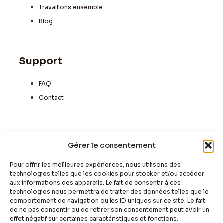
Travaillons ensemble
Blog
Support
FAQ
Contact
Newsletter
Gérer le consentement
La newsletter n'est pas encore active mais vous
pouvez toujours vous y inscire.
Pour offrir les meilleures expériences, nous utilisons des
technologies telles que les cookies pour stocker et/ou accéder
aux informations des appareils. Le fait de consentir à ces
technologies nous permettra de traiter des données telles que le
comportement de navigation ou les ID uniques sur ce site. Le fait
de ne pas consentir ou de retirer son consentement peut avoir un
Sign Up
effet négatif sur certaines caractéristiques et fonctions.